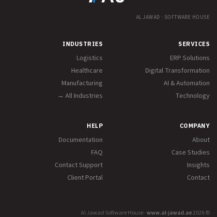
AL JAWAD · SOFTWARE HOUSE
INDUSTRIES
SERVICES
Logistics
ERP Solutions
Healthcare
Digital Transformation
Manufacturing
AI & Automation
All Industries →
Technology
HELP
COMPANY
Documentation
About
FAQ
Case Studies
Contact Support
Insights
Client Portal
Contact
www.al-jawad.ae
© 2026 Al Jawad Software House ·