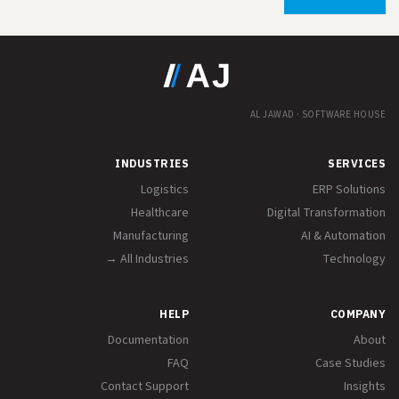
AL JAWAD · SOFTWARE HOUSE
INDUSTRIES
SERVICES
Logistics
ERP Solutions
Healthcare
Digital Transformation
Manufacturing
AI & Automation
All Industries →
Technology
HELP
COMPANY
Documentation
About
FAQ
Case Studies
Contact Support
Insights