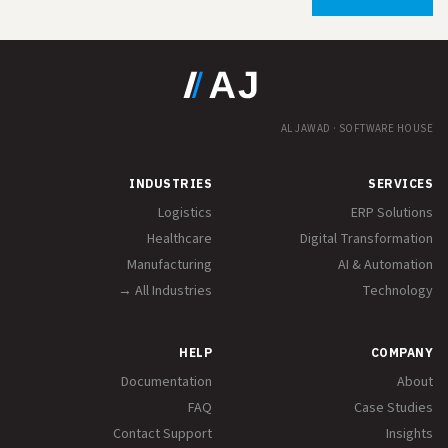
AL JAWAD · SOFTWARE HOUSE
INDUSTRIES
SERVICES
Logistics
ERP Solutions
Healthcare
Digital Transformation
Manufacturing
AI & Automation
All Industries →
Technology
HELP
COMPANY
Documentation
About
FAQ
Case Studies
Contact Support
Insights